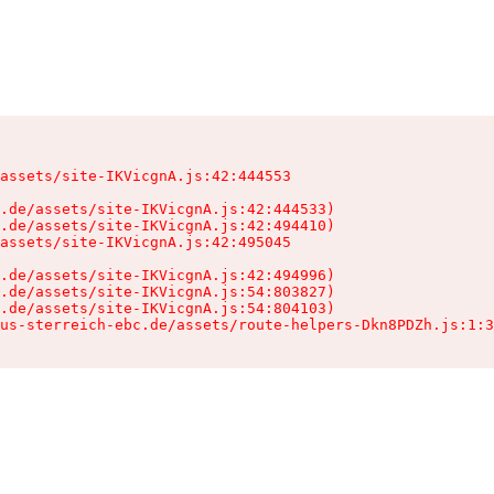
assets/site-IKVicgnA.js:42:444553

.de/assets/site-IKVicgnA.js:42:444533)

.de/assets/site-IKVicgnA.js:42:494410)

assets/site-IKVicgnA.js:42:495045

.de/assets/site-IKVicgnA.js:42:494996)

.de/assets/site-IKVicgnA.js:54:803827)

.de/assets/site-IKVicgnA.js:54:804103)

us-sterreich-ebc.de/assets/route-helpers-Dkn8PDZh.js:1:3