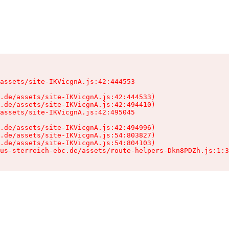
assets/site-IKVicgnA.js:42:444553

.de/assets/site-IKVicgnA.js:42:444533)

.de/assets/site-IKVicgnA.js:42:494410)

assets/site-IKVicgnA.js:42:495045

.de/assets/site-IKVicgnA.js:42:494996)

.de/assets/site-IKVicgnA.js:54:803827)

.de/assets/site-IKVicgnA.js:54:804103)

us-sterreich-ebc.de/assets/route-helpers-Dkn8PDZh.js:1:3